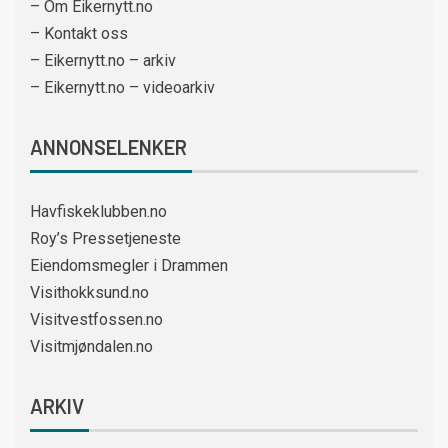
– Om Eikernytt.no
– Kontakt oss
– Eikernytt.no – arkiv
– Eikernytt.no – videoarkiv
ANNONSELENKER
Havfiskeklubben.no
Roy’s Pressetjeneste
Eiendomsmegler i Drammen
Visithokksund.no
Visitvestfossen.no
Visitmjøndalen.no
ARKIV