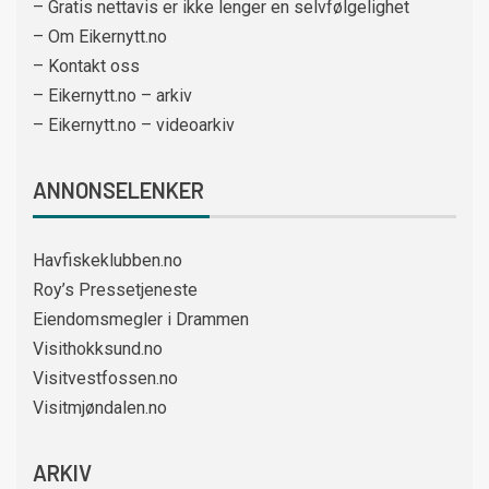
– Gratis nettavis er ikke lenger en selvfølgelighet
– Om Eikernytt.no
– Kontakt oss
– Eikernytt.no – arkiv
– Eikernytt.no – videoarkiv
ANNONSELENKER
Havfiskeklubben.no
Roy’s Pressetjeneste
Eiendomsmegler i Drammen
Visithokksund.no
Visitvestfossen.no
Visitmjøndalen.no
ARKIV