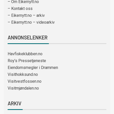
– Om Eikernytt.no
– Kontakt oss
– Eikernytt.no – arkiv
– Eikernytt.no – videoarkiv
ANNONSELENKER
Havfiskeklubben.no
Roy’s Pressetjeneste
Eiendomsmegler i Drammen
Visithokksund.no
Visitvestfossen.no
Visitmjøndalen.no
ARKIV