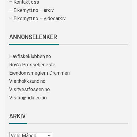
– Kontakt oss
– Eikernytt.no – arkiv
– Eikernytt.no – videoarkiv
ANNONSELENKER
Havfiskeklubben.no
Roy’s Pressetjeneste
Eiendomsmegler i Drammen
Visithokksund.no
Visitvestfossen.no
Visitmjøndalen.no
ARKIV