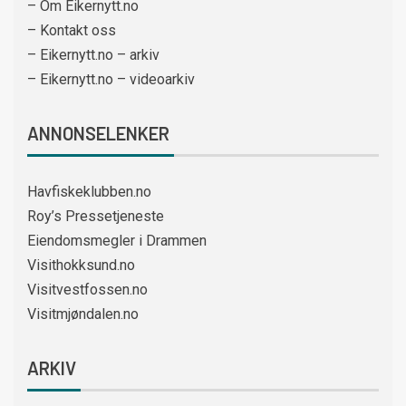
– Om Eikernytt.no
– Kontakt oss
– Eikernytt.no – arkiv
– Eikernytt.no – videoarkiv
ANNONSELENKER
Havfiskeklubben.no
Roy’s Pressetjeneste
Eiendomsmegler i Drammen
Visithokksund.no
Visitvestfossen.no
Visitmjøndalen.no
ARKIV