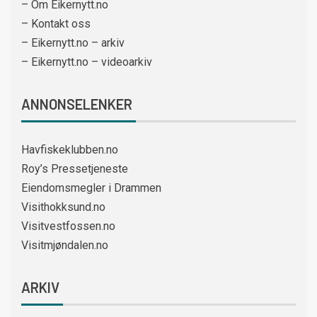
– Om Eikernytt.no
– Kontakt oss
– Eikernytt.no – arkiv
– Eikernytt.no – videoarkiv
ANNONSELENKER
Havfiskeklubben.no
Roy’s Pressetjeneste
Eiendomsmegler i Drammen
Visithokksund.no
Visitvestfossen.no
Visitmjøndalen.no
ARKIV