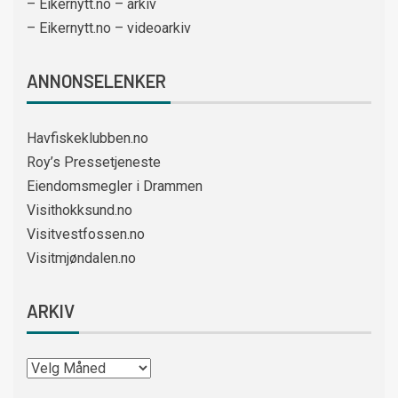
– Eikernytt.no – arkiv
– Eikernytt.no – videoarkiv
ANNONSELENKER
Havfiskeklubben.no
Roy’s Pressetjeneste
Eiendomsmegler i Drammen
Visithokksund.no
Visitvestfossen.no
Visitmjøndalen.no
ARKIV