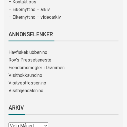
– Kontakt oss
– Eikernytt.no – arkiv
– Eikernytt.no – videoarkiv
ANNONSELENKER
Havfiskeklubben.no
Roy’s Pressetjeneste
Eiendomsmegler i Drammen
Visithokksund.no
Visitvestfossen.no
Visitmjøndalen.no
ARKIV