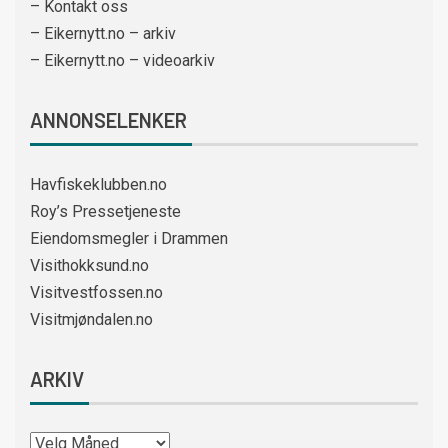
– Kontakt oss
– Eikernytt.no – arkiv
– Eikernytt.no – videoarkiv
ANNONSELENKER
Havfiskeklubben.no
Roy’s Pressetjeneste
Eiendomsmegler i Drammen
Visithokksund.no
Visitvestfossen.no
Visitmjøndalen.no
ARKIV