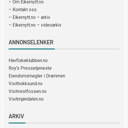
– Om Eikernytt.no
– Kontakt oss
– Eikernytt.no – arkiv
– Eikernytt.no – videoarkiv
ANNONSELENKER
Havfiskeklubben.no
Roy’s Pressetjeneste
Eiendomsmegler i Drammen
Visithokksund.no
Visitvestfossen.no
Visitmjøndalen.no
ARKIV