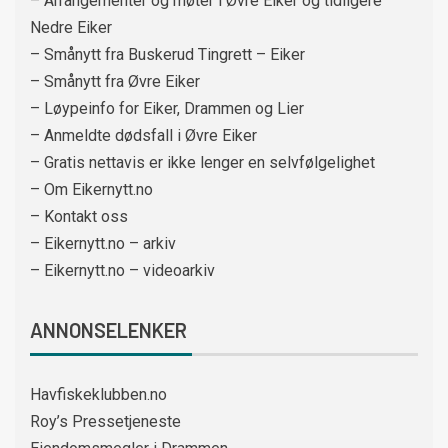
– Arrangementer og møter i Øvre Eiker og tidligere
Nedre Eiker
– Smånytt fra Buskerud Tingrett – Eiker
– Smånytt fra Øvre Eiker
– Løypeinfo for Eiker, Drammen og Lier
– Anmeldte dødsfall i Øvre Eiker
– Gratis nettavis er ikke lenger en selvfølgelighet
– Om Eikernytt.no
– Kontakt oss
– Eikernytt.no – arkiv
– Eikernytt.no – videoarkiv
ANNONSELENKER
Havfiskeklubben.no
Roy’s Pressetjeneste