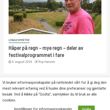
LOKALE NYHETER
Håper på regn – mye regn – deler av
festivalprogrammet i fare
4. august 2026
Roy Hansen
Vi bruker informasjonskapsler på nettstedet vårt for å gi deg den
Copyright © Eikernytt.no utgis av Roy’s
mest relevant erfaring ved å huske dine preferanser og gjentatte
Pressetjeneste. Kopiering av tekst, bilder og
besøk. Ved å klikke på “Godta”, samtykker du til bruk av alle
annonser er ikke tillatt uten etter avtale med utgiver.
cookies.
Tlf. 92 63 86 82.
Innstillinger for informasjonskapsler
Godta