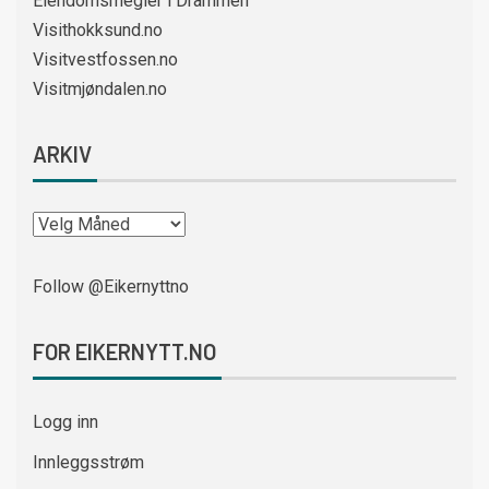
Eiendomsmegler i Drammen
Visithokksund.no
Visitvestfossen.no
Visitmjøndalen.no
ARKIV
Follow @Eikernyttno
FOR EIKERNYTT.NO
Logg inn
Innleggsstrøm