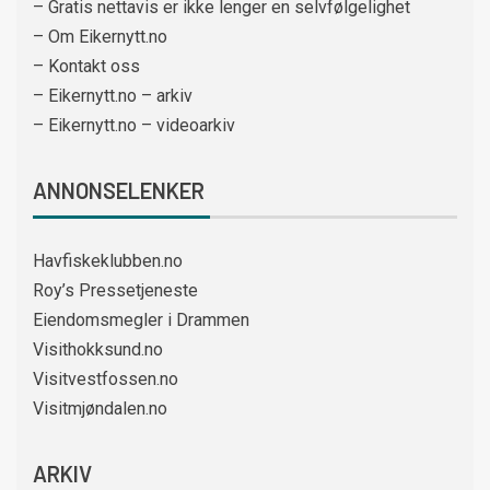
– Gratis nettavis er ikke lenger en selvfølgelighet
– Om Eikernytt.no
– Kontakt oss
– Eikernytt.no – arkiv
– Eikernytt.no – videoarkiv
ANNONSELENKER
Havfiskeklubben.no
Roy’s Pressetjeneste
Eiendomsmegler i Drammen
Visithokksund.no
Visitvestfossen.no
Visitmjøndalen.no
ARKIV