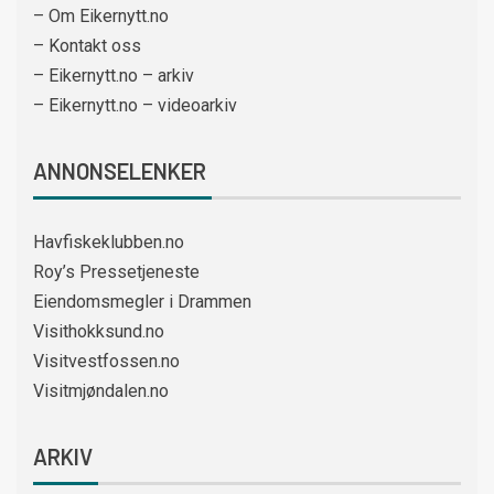
– Om Eikernytt.no
– Kontakt oss
– Eikernytt.no – arkiv
– Eikernytt.no – videoarkiv
ANNONSELENKER
Havfiskeklubben.no
Roy’s Pressetjeneste
Eiendomsmegler i Drammen
Visithokksund.no
Visitvestfossen.no
Visitmjøndalen.no
ARKIV