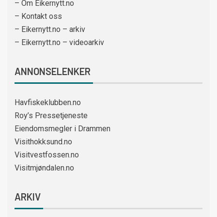
– Om Eikernytt.no
– Kontakt oss
– Eikernytt.no – arkiv
– Eikernytt.no – videoarkiv
ANNONSELENKER
Havfiskeklubben.no
Roy’s Pressetjeneste
Eiendomsmegler i Drammen
Visithokksund.no
Visitvestfossen.no
Visitmjøndalen.no
ARKIV