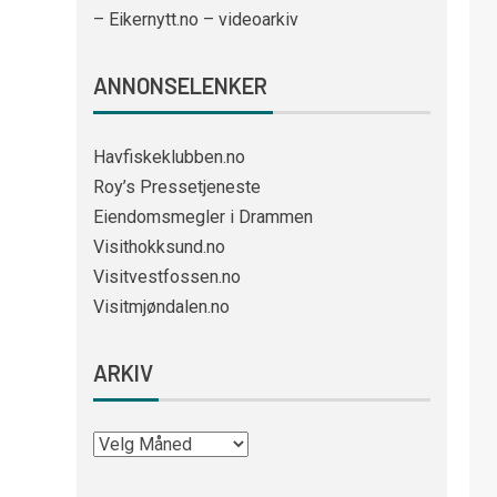
– Eikernytt.no – videoarkiv
ANNONSELENKER
Havfiskeklubben.no
Roy’s Pressetjeneste
Eiendomsmegler i Drammen
Visithokksund.no
Visitvestfossen.no
Visitmjøndalen.no
ARKIV