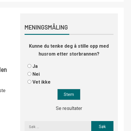
MENINGSMÅLING
Kunne du tenke deg å stille opp med
husrom etter storbrannen?
Ja
len
Nei
Vet ikke
ste
Se resultater