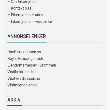
– Om Eikernytt.no
– Kontakt oss
– Eikernytt.no – arkiv
– Eikernytt.no – videoarkiv
ANNONSELENKER
Havfiskeklubben.no
Roy’s Pressetjeneste
Eiendomsmegler i Drammen
Visithokksund.no
Visitvestfossen.no
Visitmjøndalen.no
ARKIV