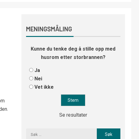
MENINGSMÅLING
Kunne du tenke deg å stille opp med
husrom etter storbrannen?
Ja
Nei
Vet ikke
om
den.
Se resultater