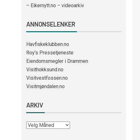
– Eikernytt.no – videoarkiv
ANNONSELENKER
Havfiskeklubben.no
Roy’s Pressetjeneste
Eiendomsmegler i Drammen
Visithokksund.no
Visitvestfossen.no
Visitmjøndalen.no
ARKIV