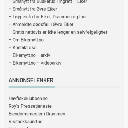
– Smånytt fra Buskerud Tingrett – Eiker
– Smånytt fra Øvre Eiker
– Løypeinfo for Eiker, Drammen og Lier
– Anmeldte dødsfall i Øvre Eiker
– Gratis nettavis er ikke lenger en selvfølgelighet
– Om Eikernytt.no
– Kontakt oss
– Eikernytt.no – arkiv
– Eikernytt.no – videoarkiv
ANNONSELENKER
Havfiskeklubben.no
Roy’s Pressetjeneste
Eiendomsmegler i Drammen
Visithokksund.no