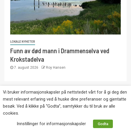
LOKALE NYHETER
Funn av død mann i Drammenselva ved
Krokstadelva
7. august 2026
Roy Hansen
Vi bruker informasjonskapsler på nettstedet vårt for å gi deg den
Copyright © Eikernytt.no utgis av Roy’s
mest relevant erfaring ved å huske dine preferanser og gjentatte
Pressetjeneste. Kopiering av tekst, bilder og
besøk. Ved å klikke på “Godta”, samtykker du til bruk av alle
annonser er ikke tillatt uten etter avtale med utgiver.
cookies.
Tlf. 92 63 86 82.
Innstillinger for informasjonskapsler
Godta
Websiden er laget i samarbeid med: