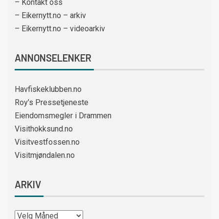
– Kontakt oss
– Eikernytt.no – arkiv
– Eikernytt.no – videoarkiv
ANNONSELENKER
Havfiskeklubben.no
Roy’s Pressetjeneste
Eiendomsmegler i Drammen
Visithokksund.no
Visitvestfossen.no
Visitmjøndalen.no
ARKIV