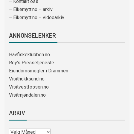
– Kontakt oss
– Eikernytt.no – arkiv
– Eikernytt.no – videoarkiv
ANNONSELENKER
Havfiskeklubben.no
Roy’s Pressetjeneste
Eiendomsmegler i Drammen
Visithokksund.no
Visitvestfossen.no
Visitmjøndalen.no
ARKIV