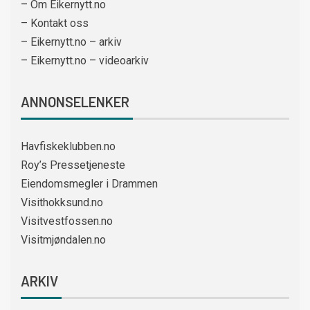
– Om Eikernytt.no
– Kontakt oss
– Eikernytt.no – arkiv
– Eikernytt.no – videoarkiv
ANNONSELENKER
Havfiskeklubben.no
Roy’s Pressetjeneste
Eiendomsmegler i Drammen
Visithokksund.no
Visitvestfossen.no
Visitmjøndalen.no
ARKIV