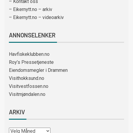
– Kontakt oss
– Eikernytt.no – arkiv
– Eikernytt.no – videoarkiv
ANNONSELENKER
Havfiskeklubben.no
Roy’s Pressetjeneste
Eiendomsmegler i Drammen
Visithokksund.no
Visitvestfossen.no
Visitmjøndalen.no
ARKIV