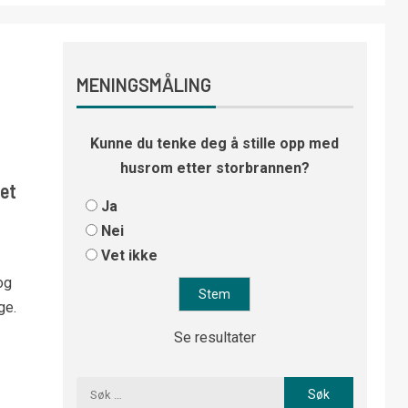
MENINGSMÅLING
Kunne du tenke deg å stille opp med
husrom etter storbrannen?
et
Ja
Nei
Vet ikke
og
ge.
Se resultater