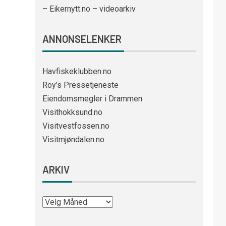
– Eikernytt.no – videoarkiv
ANNONSELENKER
Havfiskeklubben.no
Roy’s Pressetjeneste
Eiendomsmegler i Drammen
Visithokksund.no
Visitvestfossen.no
Visitmjøndalen.no
ARKIV