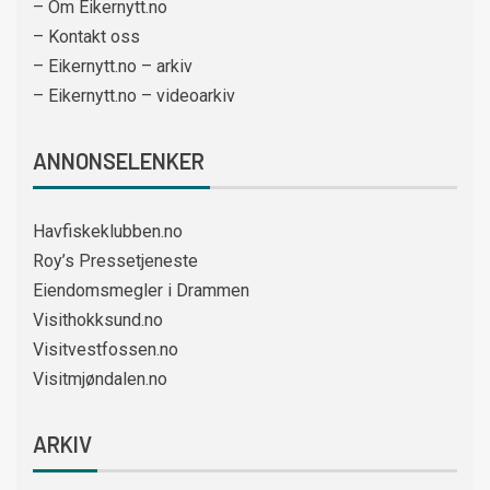
– Om Eikernytt.no
– Kontakt oss
– Eikernytt.no – arkiv
– Eikernytt.no – videoarkiv
ANNONSELENKER
Havfiskeklubben.no
Roy’s Pressetjeneste
Eiendomsmegler i Drammen
Visithokksund.no
Visitvestfossen.no
Visitmjøndalen.no
ARKIV