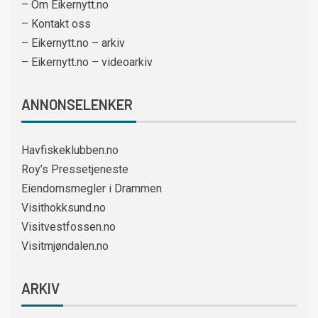
– Om Eikernytt.no
– Kontakt oss
– Eikernytt.no – arkiv
– Eikernytt.no – videoarkiv
ANNONSELENKER
Havfiskeklubben.no
Roy’s Pressetjeneste
Eiendomsmegler i Drammen
Visithokksund.no
Visitvestfossen.no
Visitmjøndalen.no
ARKIV