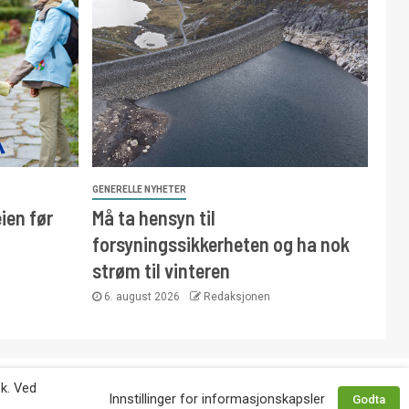
GENERELLE NYHETER
ien før
Må ta hensyn til
forsyningssikkerheten og ha nok
strøm til vinteren
6. august 2026
Redaksjonen
 avtale med utgiver. Tlf. 92 63 86 82.
øk. Ved
Innstillinger for informasjonskapsler
Godta