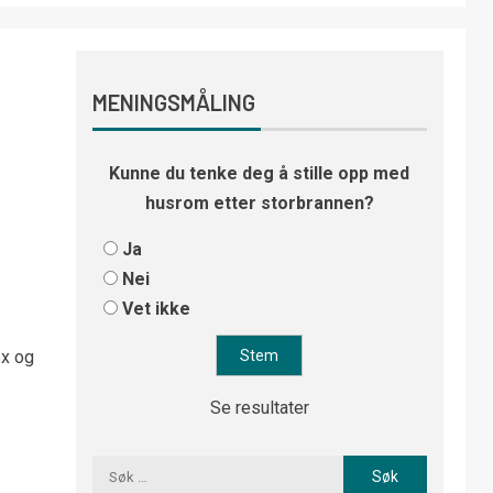
MENINGSMÅLING
Kunne du tenke deg å stille opp med
husrom etter storbrannen?
Ja
Nei
Vet ikke
ex og
Se resultater