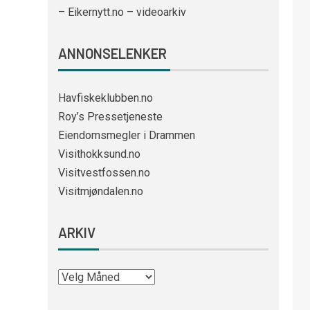
– Eikernytt.no – videoarkiv
ANNONSELENKER
Havfiskeklubben.no
Roy’s Pressetjeneste
Eiendomsmegler i Drammen
Visithokksund.no
Visitvestfossen.no
Visitmjøndalen.no
ARKIV