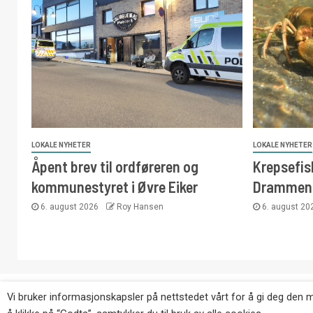
LOKALE NYHETER
LOKALE NYHETER
Åpent brev til ordføreren og
Krepsefisk
kommunestyret i Øvre Eiker
Drammen
6. august 2026
Roy Hansen
6. august 2
Copyright © Eikernytt.no utgis av Roy’s Pressetjeneste
Vi bruker informasjonskapsler på nettstedet vårt for å gi deg den 