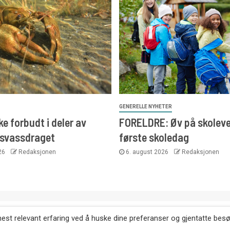
GENERELLE NYHETER
e forbudt i deler av
FORELDRE: Øv på skoleve
svassdraget
første skoledag
026
Redaksjonen
6. august 2026
Redaksjonen
. Kopiering av tekst, bilder og annonser er ikke tillatt uten etter
mest relevant erfaring ved å huske dine preferanser og gjentatte bes
Websiden er laget i samarbeid med: