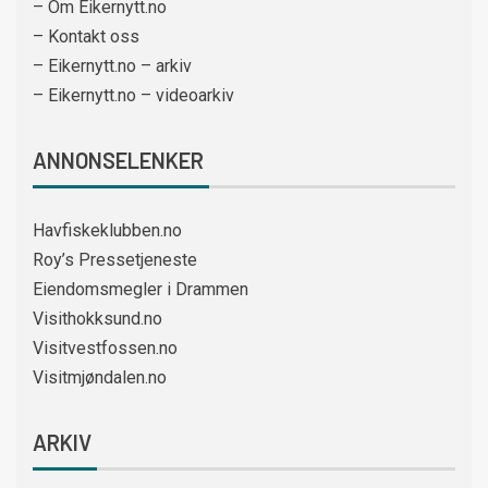
– Om Eikernytt.no
– Kontakt oss
– Eikernytt.no – arkiv
– Eikernytt.no – videoarkiv
ANNONSELENKER
Havfiskeklubben.no
Roy’s Pressetjeneste
Eiendomsmegler i Drammen
Visithokksund.no
Visitvestfossen.no
Visitmjøndalen.no
ARKIV