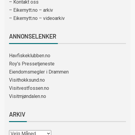
– Kontakt oss
– Eikernytt.no – arkiv
– Eikernytt.no – videoarkiv
ANNONSELENKER
Havfiskeklubben.no
Roy’s Pressetjeneste
Eiendomsmegler i Drammen
Visithokksund.no
Visitvestfossen.no
Visitmjøndalen.no
ARKIV