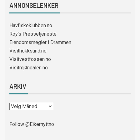
ANNONSELENKER
Havfiskeklubben.no
Roy’s Pressetjeneste
Eiendomsmegler i Drammen
Visithokksund.no
Visitvestfossen.no
Visitmjøndalen.no
ARKIV
Follow @Eikernyttno