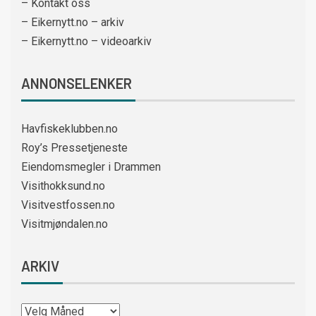
– Kontakt oss
– Eikernytt.no – arkiv
– Eikernytt.no – videoarkiv
ANNONSELENKER
Havfiskeklubben.no
Roy’s Pressetjeneste
Eiendomsmegler i Drammen
Visithokksund.no
Visitvestfossen.no
Visitmjøndalen.no
ARKIV