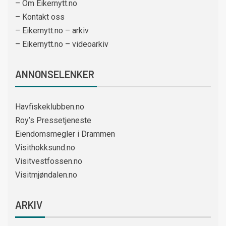
– Om Eikernytt.no
– Kontakt oss
– Eikernytt.no – arkiv
– Eikernytt.no – videoarkiv
ANNONSELENKER
Havfiskeklubben.no
Roy’s Pressetjeneste
Eiendomsmegler i Drammen
Visithokksund.no
Visitvestfossen.no
Visitmjøndalen.no
ARKIV