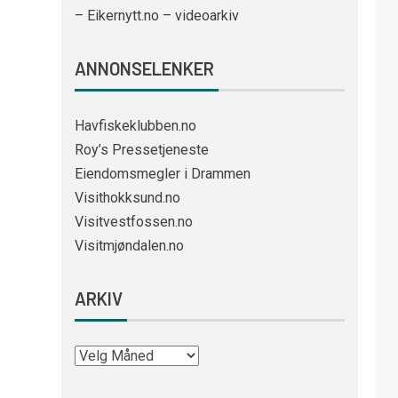
– Eikernytt.no – videoarkiv
ANNONSELENKER
Havfiskeklubben.no
Roy’s Pressetjeneste
Eiendomsmegler i Drammen
Visithokksund.no
Visitvestfossen.no
Visitmjøndalen.no
ARKIV