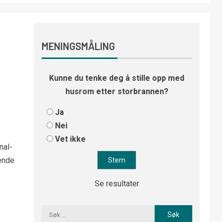
MENINGSMÅLING
Kunne du tenke deg å stille opp med
husrom etter storbrannen?
Ja
Nei
Vet ikke
nal-
ende
Se resultater