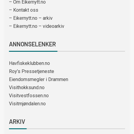
– Om Eikernytt.no
– Kontakt oss
– Eikernytt.no – arkiv
– Eikernytt.no – videoarkiv
ANNONSELENKER
Havfiskeklubben.no
Roy’s Pressetjeneste
Eiendomsmegler i Drammen
Visithokksund.no
Visitvestfossen.no
Visitmjøndalen.no
ARKIV