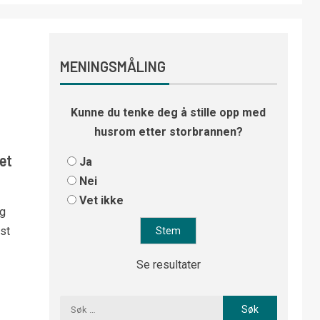
MENINGSMÅLING
Kunne du tenke deg å stille opp med
husrom etter storbrannen?
et
Ja
Nei
Vet ikke
og
st
Se resultater