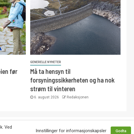
GENERELLE NYHETER
ien før
Må ta hensyn til
forsyningssikkerheten og ha nok
strøm til vinteren
6. august 2026
Redaksjonen
 avtale med utgiver. Tlf. 92 63 86 82.
øk. Ved
Innstillinger for informasjonskapsler
Godta