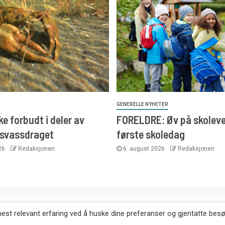
GENERELLE NYHETER
e forbudt i deler av
FORELDRE: Øv på skoleve
svassdraget
første skoledag
026
Redaksjonen
6. august 2026
Redaksjonen
. Kopiering av tekst, bilder og annonser er ikke tillatt uten etter
mest relevant erfaring ved å huske dine preferanser og gjentatte bes
Websiden er laget i samarbeid med: