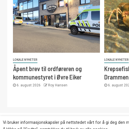
LOKALE NYHETER
LOKALE NYHETER
Åpent brev til ordføreren og
Krepsefisk
kommunestyret i Øvre Eiker
Drammen
6. august 2026
Roy Hansen
6. august 2
Copyright © Eikernytt.no utgis av Roy’s Pressetjeneste
Vi bruker informasjonskapsler på nettstedet vårt for å gi deg den 