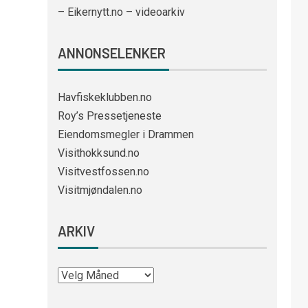
– Eikernytt.no – videoarkiv
ANNONSELENKER
Havfiskeklubben.no
Roy’s Pressetjeneste
Eiendomsmegler i Drammen
Visithokksund.no
Visitvestfossen.no
Visitmjøndalen.no
ARKIV