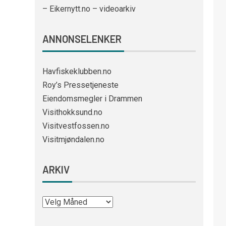
– Eikernytt.no – videoarkiv
ANNONSELENKER
Havfiskeklubben.no
Roy’s Pressetjeneste
Eiendomsmegler i Drammen
Visithokksund.no
Visitvestfossen.no
Visitmjøndalen.no
ARKIV