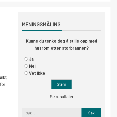
MENINGSMÅLING
Kunne du tenke deg å stille opp med
husrom etter storbrannen?
g
Ja
Nei
Vet ikke
unkt,
for
Se resultater