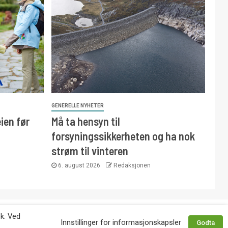
GENERELLE NYHETER
ien før
Må ta hensyn til
forsyningssikkerheten og ha nok
strøm til vinteren
6. august 2026
Redaksjonen
 avtale med utgiver. Tlf. 92 63 86 82.
øk. Ved
Innstillinger for informasjonskapsler
Godta