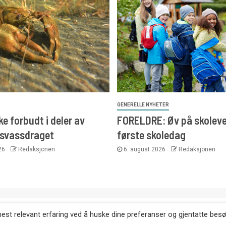
GENERELLE NYHETER
e forbudt i deler av
FORELDRE: Øv på skoleve
svassdraget
første skoledag
026
Redaksjonen
6. august 2026
Redaksjonen
. Kopiering av tekst, bilder og annonser er ikke tillatt uten etter
mest relevant erfaring ved å huske dine preferanser og gjentatte bes
Websiden er laget i samarbeid med: