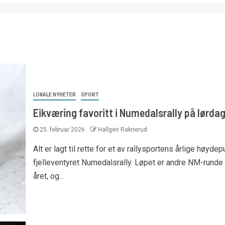
LOKALE NYHETER
SPORT
Eikværing favoritt i Numedalsrally på lørda
25. februar 2026
Hallgeir Raknerud
Alt er lagt til rette for et av rallysportens årlige høydep
fjelleventyret Numedalsrally. Løpet er andre NM-runde 
året, og...