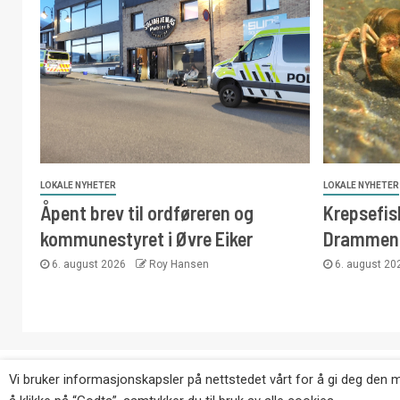
LOKALE NYHETER
LOKALE NYHETER
Åpent brev til ordføreren og
Krepsefisk
kommunestyret i Øvre Eiker
Drammen
6. august 2026
Roy Hansen
6. august 2
Copyright © Eikernytt.no utgis av Roy’s Pressetjeneste
Vi bruker informasjonskapsler på nettstedet vårt for å gi deg den 