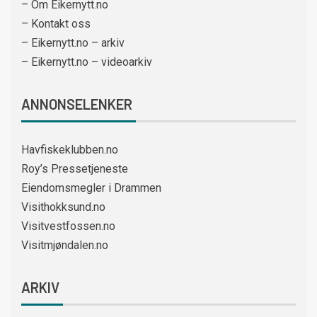
– Om Eikernytt.no
– Kontakt oss
– Eikernytt.no – arkiv
– Eikernytt.no – videoarkiv
ANNONSELENKER
Havfiskeklubben.no
Roy’s Pressetjeneste
Eiendomsmegler i Drammen
Visithokksund.no
Visitvestfossen.no
Visitmjøndalen.no
ARKIV