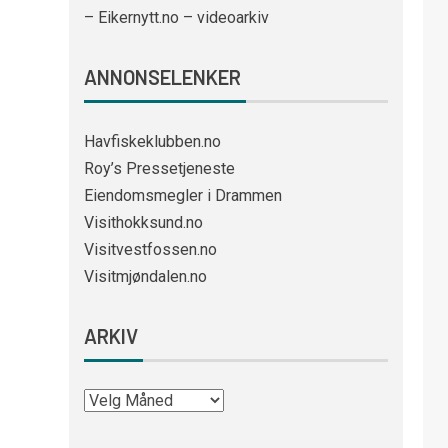
– Eikernytt.no – videoarkiv
ANNONSELENKER
Havfiskeklubben.no
Roy’s Pressetjeneste
Eiendomsmegler i Drammen
Visithokksund.no
Visitvestfossen.no
Visitmjøndalen.no
ARKIV