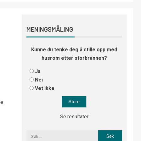
MENINGSMÅLING
Kunne du tenke deg å stille opp med
husrom etter storbrannen?
Ja
Nei
Vet ikke
le
Se resultater