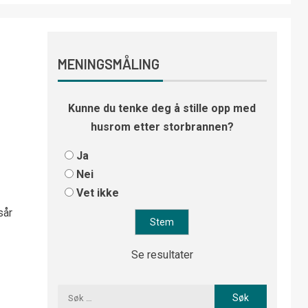
MENINGSMÅLING
Kunne du tenke deg å stille opp med
husrom etter storbrannen?
Ja
Nei
Vet ikke
sår
Se resultater