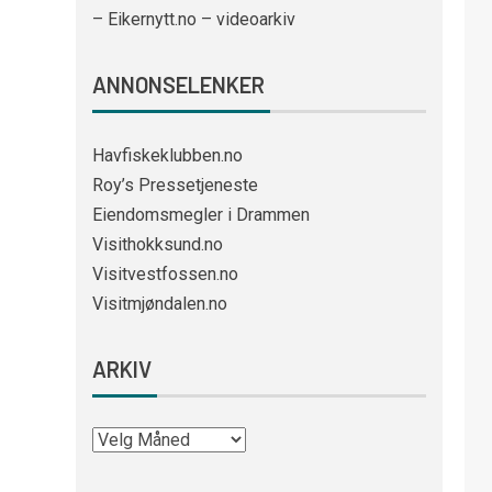
– Eikernytt.no – videoarkiv
ANNONSELENKER
Havfiskeklubben.no
Roy’s Pressetjeneste
Eiendomsmegler i Drammen
Visithokksund.no
Visitvestfossen.no
Visitmjøndalen.no
ARKIV