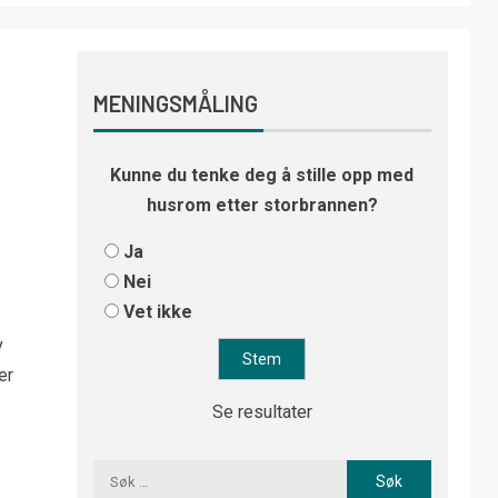
MENINGSMÅLING
Kunne du tenke deg å stille opp med
husrom etter storbrannen?
Ja
Nei
Vet ikke
v
er
Se resultater