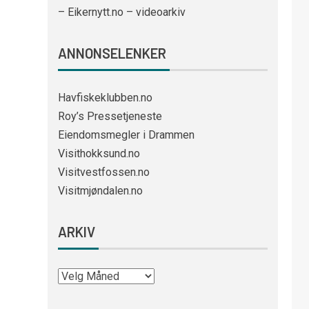
– Eikernytt.no – videoarkiv
ANNONSELENKER
Havfiskeklubben.no
Roy’s Pressetjeneste
Eiendomsmegler i Drammen
Visithokksund.no
Visitvestfossen.no
Visitmjøndalen.no
ARKIV