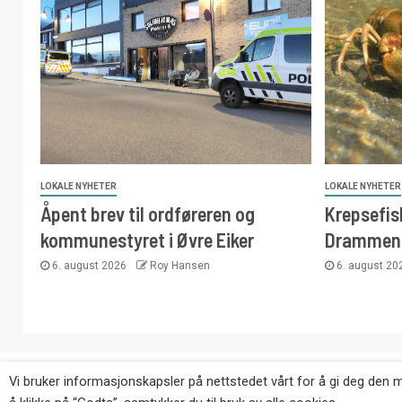
LOKALE NYHETER
LOKALE NYHETER
Åpent brev til ordføreren og
Krepsefisk
kommunestyret i Øvre Eiker
Drammen
6. august 2026
Roy Hansen
6. august 2
Copyright © Eikernytt.no utgis av Roy’s Pressetjeneste
Vi bruker informasjonskapsler på nettstedet vårt for å gi deg den 