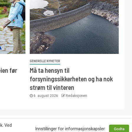
GENERELLE NYHETER
ien før
Må ta hensyn til
forsyningssikkerheten og ha nok
strøm til vinteren
6. august 2026
Redaksjonen
 avtale med utgiver. Tlf. 92 63 86 82.
øk. Ved
Innstillinger for informasjonskapsler
Godta