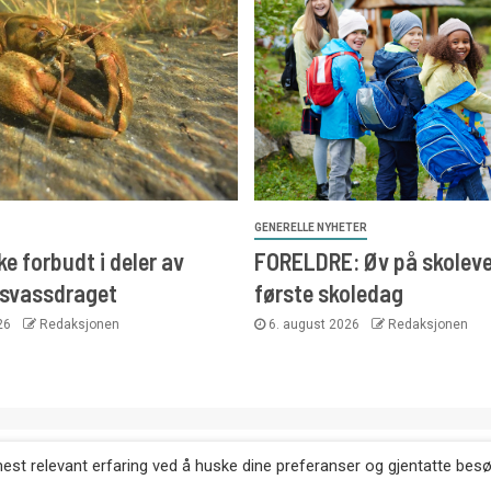
GENERELLE NYHETER
e forbudt i deler av
FORELDRE: Øv på skoleve
svassdraget
første skoledag
026
Redaksjonen
6. august 2026
Redaksjonen
. Kopiering av tekst, bilder og annonser er ikke tillatt uten etter
mest relevant erfaring ved å huske dine preferanser og gjentatte bes
Websiden er laget i samarbeid med: