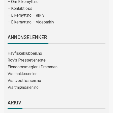
– Om Eikernytt.no
– Kontakt oss
– Eikernytt.no – arkiv
– Eikernytt.no – videoarkiv
ANNONSELENKER
Havfiskeklubben.no
Roy’s Pressetjeneste
Eiendomsmegler i Drammen
Visithokksund.no
Visitvestfossen.no
Visitmjøndalen.no
ARKIV