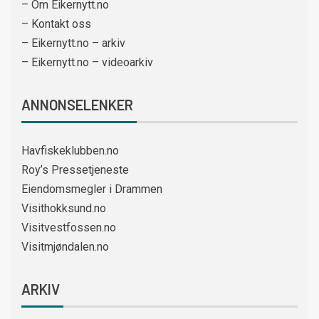
– Om Eikernytt.no
– Kontakt oss
– Eikernytt.no – arkiv
– Eikernytt.no – videoarkiv
ANNONSELENKER
Havfiskeklubben.no
Roy’s Pressetjeneste
Eiendomsmegler i Drammen
Visithokksund.no
Visitvestfossen.no
Visitmjøndalen.no
ARKIV