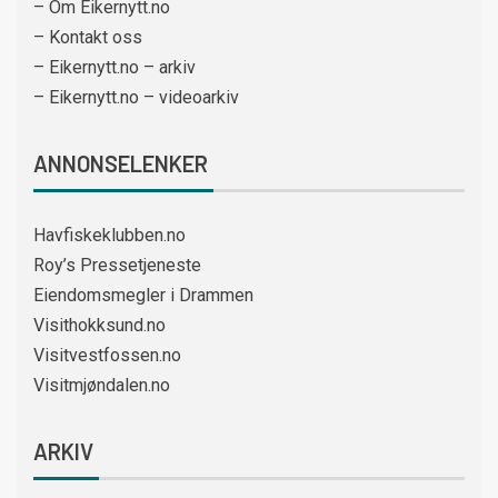
– Om Eikernytt.no
– Kontakt oss
– Eikernytt.no – arkiv
– Eikernytt.no – videoarkiv
ANNONSELENKER
Havfiskeklubben.no
Roy’s Pressetjeneste
Eiendomsmegler i Drammen
Visithokksund.no
Visitvestfossen.no
Visitmjøndalen.no
ARKIV