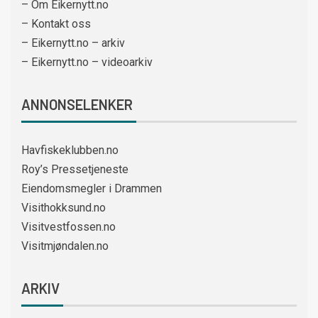
– Om Eikernytt.no
– Kontakt oss
– Eikernytt.no – arkiv
– Eikernytt.no – videoarkiv
ANNONSELENKER
Havfiskeklubben.no
Roy’s Pressetjeneste
Eiendomsmegler i Drammen
Visithokksund.no
Visitvestfossen.no
Visitmjøndalen.no
ARKIV