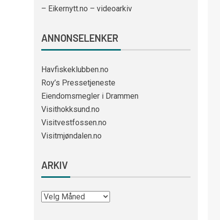
– Eikernytt.no – videoarkiv
ANNONSELENKER
Havfiskeklubben.no
Roy’s Pressetjeneste
Eiendomsmegler i Drammen
Visithokksund.no
Visitvestfossen.no
Visitmjøndalen.no
ARKIV