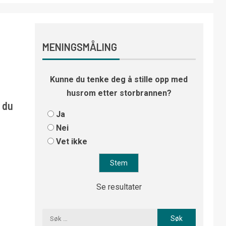
MENINGSMÅLING
Kunne du tenke deg å stille opp med
husrom etter storbrannen?
r du
Ja
Nei
Vet ikke
Se resultater