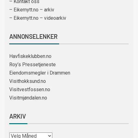
– Kontakt oss
– Eikernytt.no – arkiv
– Eikernytt.no – videoarkiv
ANNONSELENKER
Havfiskeklubben.no
Roy’s Pressetjeneste
Eiendomsmegler i Drammen
Visithokksund.no
Visitvestfossen.no
Visitmjøndalen.no
ARKIV