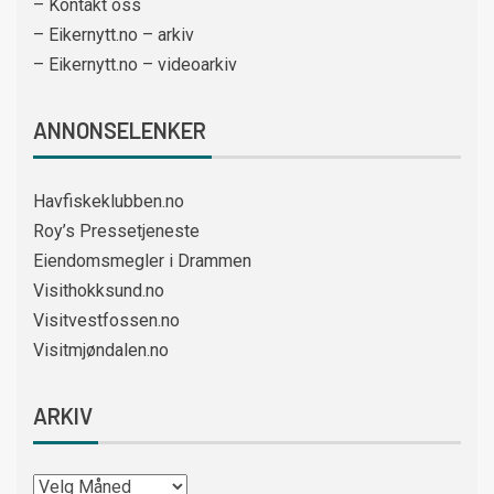
– Kontakt oss
– Eikernytt.no – arkiv
– Eikernytt.no – videoarkiv
ANNONSELENKER
Havfiskeklubben.no
Roy’s Pressetjeneste
Eiendomsmegler i Drammen
Visithokksund.no
Visitvestfossen.no
Visitmjøndalen.no
ARKIV