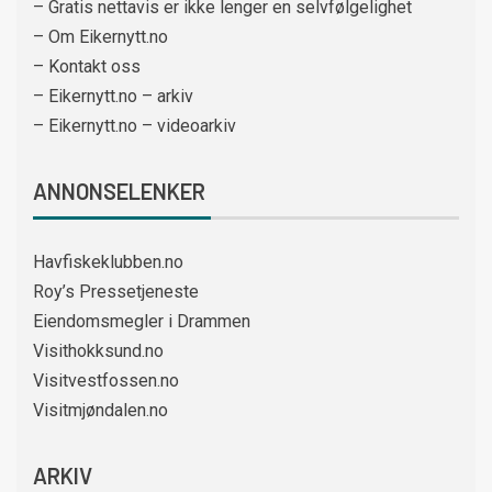
– Gratis nettavis er ikke lenger en selvfølgelighet
– Om Eikernytt.no
– Kontakt oss
– Eikernytt.no – arkiv
– Eikernytt.no – videoarkiv
ANNONSELENKER
Havfiskeklubben.no
Roy’s Pressetjeneste
Eiendomsmegler i Drammen
Visithokksund.no
Visitvestfossen.no
Visitmjøndalen.no
ARKIV