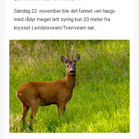
Søndag 22. november ble det funnet «en haug»
med rådyr meget lett synlig kun 20 meter fra
krysset Leirdalsveien/Tverrveien sør...