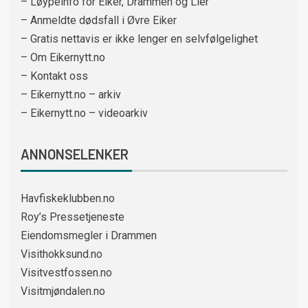
– Løypeinfo for Eiker, Drammen og Lier
– Anmeldte dødsfall i Øvre Eiker
– Gratis nettavis er ikke lenger en selvfølgelighet
– Om Eikernytt.no
– Kontakt oss
– Eikernytt.no – arkiv
– Eikernytt.no – videoarkiv
ANNONSELENKER
Havfiskeklubben.no
Roy’s Pressetjeneste
Eiendomsmegler i Drammen
Visithokksund.no
Visitvestfossen.no
Visitmjøndalen.no