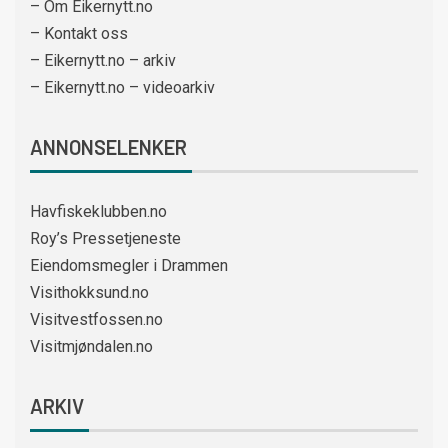
– Om Eikernytt.no
– Kontakt oss
– Eikernytt.no – arkiv
– Eikernytt.no – videoarkiv
ANNONSELENKER
Havfiskeklubben.no
Roy’s Pressetjeneste
Eiendomsmegler i Drammen
Visithokksund.no
Visitvestfossen.no
Visitmjøndalen.no
ARKIV