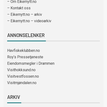
– Om Eikernytt.no
– Kontakt oss
– Eikernytt.no – arkiv
– Eikernytt.no – videoarkiv
ANNONSELENKER
Havfiskeklubben.no
Roy’s Pressetjeneste
Eiendomsmegler i Drammen
Visithokksund.no
Visitvestfossen.no
Visitmjøndalen.no
ARKIV